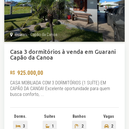
Guarani - Capão da Canoa
Casa 3 dormitórios à venda em Guarani
Capão da Canoa
925.000,00
CASA MOBILIADA COM 3 DORMITÓRIOS (1 SUÍTE) EM
CAPÃO DA CANOA! Excelente oportunidade para quem
busca conforto, ...
Dorms.
Suítes
Banhos
Vagas
3
1
2
2