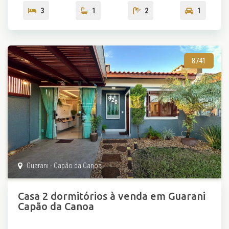
3
1
2
1
8741
Guarani - Capão da Canoa
Casa 2 dormitórios à venda em Guarani
Capão da Canoa