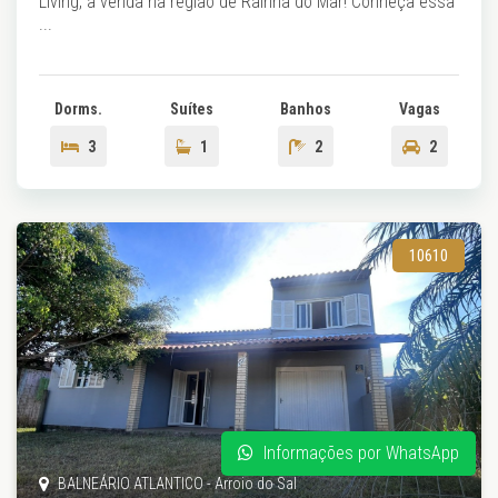
Living, à venda na região de Rainha do Mar! Conheça essa
...
Dorms.
Suítes
Banhos
Vagas
3
1
2
2
10610
Informações por WhatsApp
BALNEÁRIO ATLANTICO - Arroio do Sal