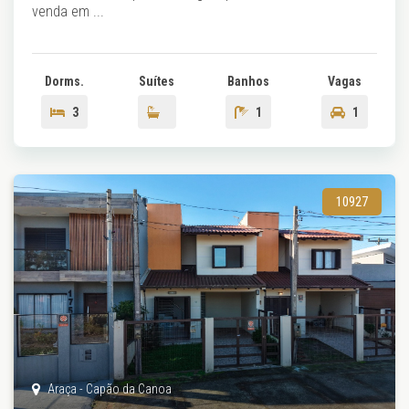
venda em ...
Dorms.
Suítes
Banhos
Vagas
3
1
1
10927
Araça - Capão da Canoa