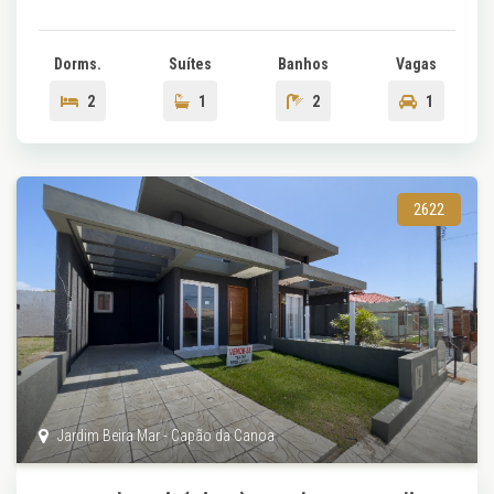
Dorms.
Suítes
Banhos
Vagas
2
1
2
1
2622
Jardim Beira Mar - Capão da Canoa