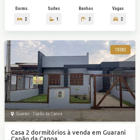
Dorms.
Suítes
Banhos
Vagas
2
1
2
2
10282
Guarani - Capão da Canoa
Casa 2 dormitórios à venda em Guarani
Capão da Canoa