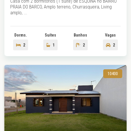
Casa com 2 dormitórios (1 suíte) de ESQUINA no BAIRRO
PRAIA DO BARCO, Amplo terreno, Churrasqueira, Living
amplo, ...
Dorms.
Suítes
Banhos
Vagas
2
1
2
2
10400